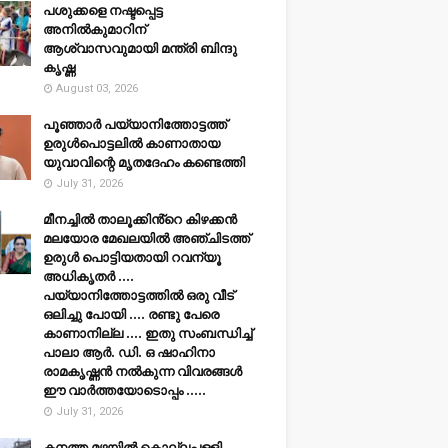
പശുക്കളെ നഷ്ടപ്പെട്ട
അനിൽകുമാറിന്
ആശ്വാസവുമായി മന്ത്രി ബിന്ദു
കൃഷ്ണ
August 03, 2026
പൂഞ്ഞാര്‍ പയ്യാനിത്തോട്ടത്ത്
ഉരുള്‍പൊട്ടലില്‍ കാണാതായ
യുവാവിന്റെ മൃതദേഹം കണ്ടെത്തി
July 31, 2026
മീനച്ചിൽ താലൂക്കിൻ്റെ കിഴക്കൻ
മലയോര മേഖലയിൽ അഞ്ചിടത്ത്
ഉരുൾ പൊട്ടിയതായി റവന്യൂ
അധികൃതർ ....
പയ്യാനിത്തോട്ടത്തിൽ ഒരു വീട്
ഒലിച്ചു പോയി .... രണ്ടു പേരെ
കാണാനില്ല .... ഇതു സംബന്ധിച്ച്
പാലാ ആർ. ഡി. ഒ ഷാഹിനാ
രാമകൃഷ്ണൻ നൽകുന്ന വിവരങ്ങൾ
ഈ വാർത്തയോടൊപ്പം .....
July 31, 2026
കനത്ത മഴയില്‍ കൊല്ലപ്പള്ളി