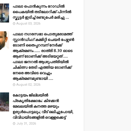
പാലാ പൊൻകുന്നം റോഡിൽ
പൈകയിൽ തടിലോറിക്ക് പിന്നിൽ
സ്കൂട്ടർ ഇടിച്ച് രണ്ടുപേർ മരിച്ചു ...
August 03, 2026
പാലാ നഗരസഭാ പൊതുമരാമത്ത്
സ്റ്റാൻഡിംഗ് കമ്മിറ്റി ചെയർ പേഴ്സൺ
ടോണി തൈപ്പറമ്പന് നേർക്ക്
ആക്രമണം ..... രാത്രി 8.30 ഓടെ
ആണ് ടോണിക്ക് അടിയേറ്റത് ....
പാലാ ജനറൽ ആശുപത്രിയിൽ
ചികിത്സ തേടി എത്തിയ ടോണിക്ക്
നേരെ അവിടെ വെച്ചും
ആക്രമണമുണ്ടായി ....
August 02, 2026
കോട്ടയം ജില്ലയില്‍
പ്രകൃതിക്ഷോഭം: കിഴക്കന്‍
മേഖലയില്‍ കനത്ത മഴയും
ഉരുള്‍പൊട്ടലും; വീട് ഒലിച്ചുപോയി,
വിവിധയിടങ്ങളില്‍ വെള്ളക്കെട്ട്
July 31, 2026