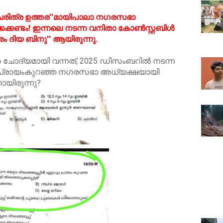
'ചരിത്ര ഉത്തര''മായിപാലാ നഗരസഭാ
കക്കണ്ടം! ഇന്നലെ നടന്ന വനിതാ കോണ്‍സ്റ്റബിള്‍
ം ദിയ ബിനു'' ആയിരുന്നു.
ചോദ്യമായി വന്നത്, 2025 ഡിസംബറില്‍ നടന്ന
വും പ്രായംകുറഞ്ഞ നഗരസഭാ അധ്യക്ഷയായി
തായിരുന്നു?