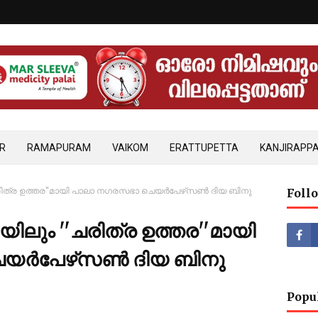
R
RAMAPURAM
VAIKOM
ERATTUPETTA
KANJIRAPPA
രിത്ര ഉത്തര''മായി പാലാ നഗരസഭാ ചെയര്‍പേഴ്‌സണ്‍ ദിയ ബിനു
Foll
യിലും ''ചരിത്ര ഉത്തര''മായി
്‍പേഴ്‌സണ്‍ ദിയ ബിനു
Popu