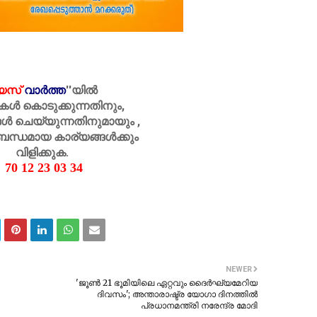
െസ്
വാർത്ത
''
യിൽ
കൾ കൊടുക്കുന്നതിനും,
ൾ ചെയ്യുന്നതിനുമായും ,
ബന്ധമായ കാര്യങ്ങൾക്കും
വിളിക്കുക.
70 12 23 03 34
NEWER
'ജൂൺ 21 ഭൂമിയിലെ ഏറ്റവും ദൈർഘ്യമേറിയ
ദിവസം'; അന്താരാഷ്ട്ര യോഗാ ദിനത്തിൽ
പ്രധാനമന്ത്രി നരേന്ദ്ര മോദി