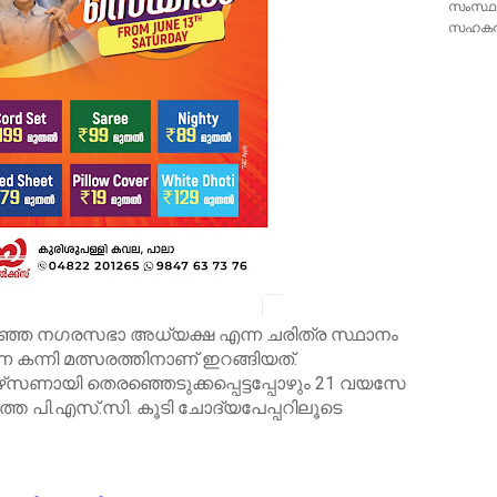
സംസ്ഥാ
സഹകരണ 
ുറഞ്ഞ നഗരസഭാ അധ്യക്ഷ എന്ന ചരിത്ര സ്ഥാനം
 കന്നി മത്സരത്തിനാണ് ഇറങ്ങിയത്.
‍പേഴ്‌സണായി തെരഞ്ഞെടുക്കപ്പെട്ടപ്പോഴും 21 വയസേ
ത്തെ പി.എസ്.സി. കൂടി ചോദ്യപേപ്പറിലൂടെ