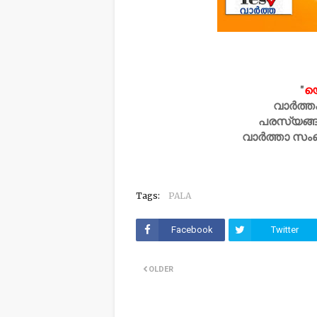
"
യ
വാർത്ത
പരസ്യങ്ങ
വാർത്താ സം
Tags:
PALA
Facebook
Twitter
OLDER