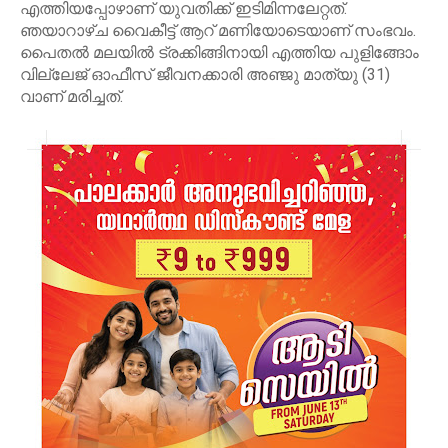
എത്തിയപ്പോഴാണ് യുവതിക്ക് ഇടിമിന്നലേറ്റത്.
‍ഞയാറാഴ്ച വൈകീട്ട് ആറ് മണിയോടെയാണ് സംഭവം. ‌
പൈതൽ മലയിൽ ട്രക്കിങ്ങിനായി എത്തിയ പുളിങ്ങോം
വില്ലേജ് ഓഫീസ് ജീവനക്കാരി അഞ്ജു മാത്യു (31)
വാണ് മരിച്ചത്.