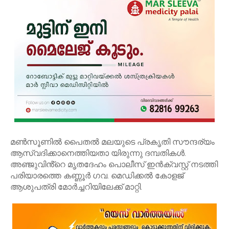
മൺസൂണിൽ പൈതൽ മലയുടെ പ്രകൃതി സൗന്ദര്യം
ആസ്വദിക്കാനെത്തിയതാ യിരുന്നു ദമ്പതികൾ.
അഞ്ജുവിൻ്റെ മൃതദേഹം പൊലീസ് ഇൻക്വസ്റ്റ് നടത്തി
പരിയാരത്തെ കണ്ണൂർ ഗവ. മെഡിക്കൽ കോളജ്
ആശുപത്രി മോർച്ചറിയിലേക്ക് മാറ്റി.