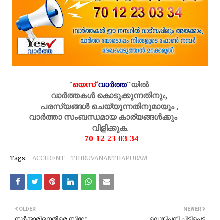
"
യെസ്
വാർത്ത
''
യിൽ
വാർത്തകൾ കൊടുക്കുന്നതിനും,
പരസ്യങ്ങൾ ചെയ്യുന്നതിനുമായും ,
വാർത്താ സംബന്ധമായ കാര്യങ്ങൾക്കും
വിളിക്കുക.
70 12 23 03 34
Tags:
ACCIDENT
THIRUVANANTHAPURAM
OLDER
NEWER
സർക്കാരിനെതിരെ സിറോ
ഡെങ്കിപ്പനി പിടിപെട്ട്