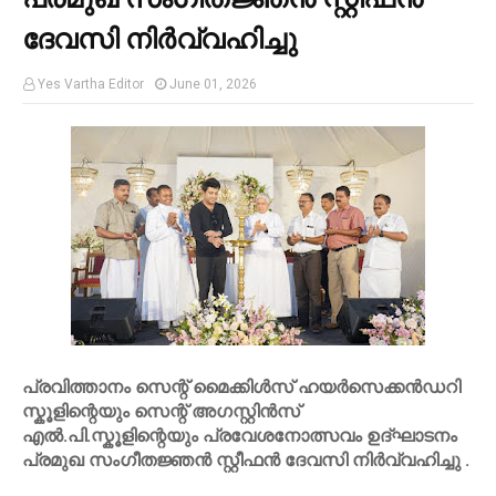
ദേവസി നിർവ്വഹിച്ചു
Yes Vartha Editor
June 01, 2026
പ്രവിത്താനം സെന്റ് മൈക്കിൾസ് ഹയർസെക്കൻഡറി
സ്കൂളിന്റെയും സെന്റ് അഗസ്റ്റിൻസ്
എൽ.പി.സ്കൂളിന്റെയും പ്രവേശനോത്സവം ഉദ്ഘാടനം
പ്രമുഖ സംഗീതജ്ഞൻ സ്റ്റീഫൻ ദേവസി നിർവ്വഹിച്ചു .