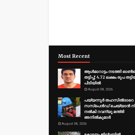
Most Recent
ആൾമാറാട്ടം നടത്തി ഓ
തട്ടിപ്പ്; 4.72 ലക്ഷം രൂപ തട്ട
പിടിയിൽ
August 08, 2026
പയ്യന്നൂർ തഹസിൽദാറെ
സസ്പെൻഡ് ചെയ്യാൻ നി
നൽകി റവന്യൂ മന്ത്രി
അനിൽകുമാർ
August 08, 2026
​കോട്ടയം ജില്ലയില്‍