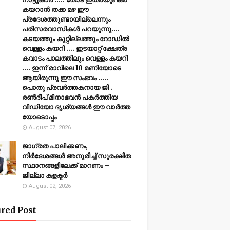
കയറാൻ തക്ക മഴ ഈ
പ്രദേശത്തുണ്ടായില്ലെന്നും
പരിസരവാസികൾ പറയുന്നു....
കടയത്തും കുറ്റില്ലത്തും റോഡിൽ
വെള്ളം കയറി .... ഇടയാറ്റ് ക്ഷേത്ര
കവാടം പാലത്തിലും വെള്ളം കയറി
.... ഇന്ന് രാവിലെ 10 മണിയോടെ
ആയിരുന്നു ഈ സംഭവം .....
പൊതു പ്രവർത്തകനായ ജി .
രൺദീപ് മീനാഭവൻ പകർത്തിയ
വീഡിയോ ദൃശ്യങ്ങൾ ഈ വാർത്ത
യോടൊപ്പം
August 07, 2026
ജാഗ്രത പാലിക്കണം,
നിര്‍ദേശങ്ങള്‍ അനുരിച്ച് സുരക്ഷിത
സ്ഥാനങ്ങളിലേക്ക് മാറണം –
ജില്ലാ കളക്ടർ
August 02, 2026
red Post