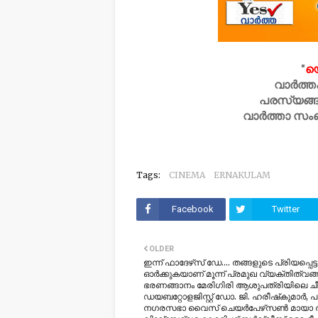
"
യ
വാർത്ത
പരസ്യങ്ങ
വാർത്താ സം
Tags:
CINEMA
ERNAKULAM
Facebook
Twitter
OLDER
ഇന്ന് ഫാദേഴ്‌സ് ഡേ.... തങ്ങളുടെ പ്രിയപ്പെട
ഓര്‍ക്കുകയാണ് മൂന്ന് പ്രമുഖ വ്യക്തിത്വങ്ങള
ഭരണങ്ങാനം മേരിഗിരി ആശുപത്രിയിലെ ച
ഡയബറ്റോളജിസ്റ്റ്‌ ഡോ. ജി. ഹരീഷ്‌കുമാര്‍, 
നഗരസഭാ വൈസ് ചെയര്‍പേഴ്‌സണ്‍ മായാ ര