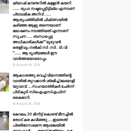
ക്യാഷ് കൗണ്ടറിൽ കള്ളൻ കയറി
...... രൂപാ നഷ്ടപ്പെട്ടിട്ടില്ല എന്നാണ്
പ്രാഥമിക അറിവ് ......
ആശുപത്രിയിൽ ചികിത്സയിൽ
കഴിഞ്ഞ ആളു തന്നെയാണ്
മോഷണം നടത്തിയത് എന്നാണ്
സൂചന ..... ബന്ധപ്പെട്ട
അധികാരികൾക്ക് "മുഴുവൻ
തെളിവും നൽകി സി .സി . ടി.വി
"...... ആ ദൃശ്യങ്ങൾ ഈ
വാർത്തയോടൊപ്പം
August 04, 2026
ആകാശത്തു വെച്ച് വിമാനത്തിന്റെ
വാതില്‍ തുറക്കാന്‍ ശ്രമിച്ച് മലയാളി
യുവാവ്. ...സഹയാത്രികര്‍ ചേര്‍ന്ന്
പിടികൂടി സിഐഎസ്എഫിന്
കൈമാറി.
August 06, 2026
കേവലം 20 മിനിട്ട് കൊണ്ട് മീനച്ചിൽ
തോട് കര കവിഞ്ഞു ....ഇതെന്ത്
പ്രതിഭാസമെന്ന ആശങ്കയിൽ
നാട്ടുകാർ ..... തോട് ഇത്രയും കര