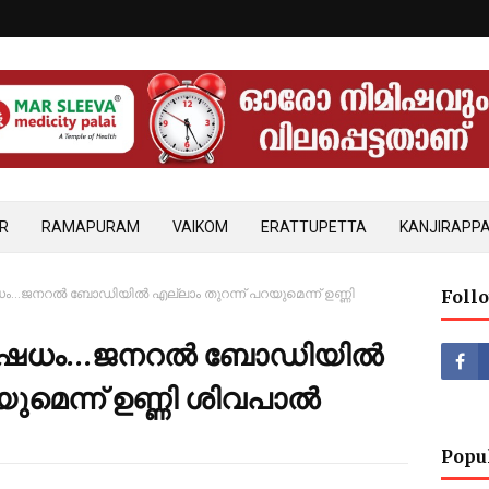
R
RAMAPURAM
VAIKOM
ERATTUPETTA
KANJIRAPPA
ം…ജനറൽ ബോഡിയിൽ എല്ലാം തുറന്ന് പറയുമെന്ന് ഉണ്ണി
Foll
നിഷേധം…ജനറൽ ബോഡിയിൽ
യുമെന്ന് ഉണ്ണി ശിവപാൽ
Popu