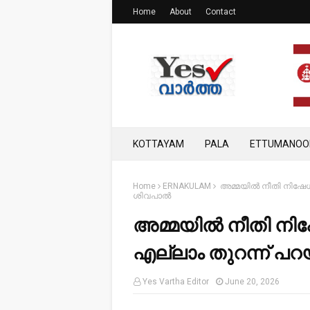
Home
About
Contact
KOTTAYAM
PALA
ETTUMANOO
Home
ERNAKULAM
അമ്മയിൽ നീതി നിഷേധ
ശിവപാൽ
അമ്മയിൽ നീതി 
എല്ലാം തുറന്ന് പറ
Yes Vartha Editor
June 20, 2026