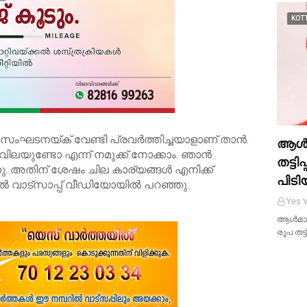
KOT
ന സംഘടനയ്ക് വേണ്ടി പ്രവർത്തിച്ചയാളാണ് താൻ.
ആൾമ
വിലയുണ്ടോ എന്ന് നമുക്ക് നോക്കാം. ഞാൻ
തട്ടി
്നു. അതിന് ശേഷം ചില കാര്യങ്ങൾ എനിക്ക്
പിടി
ാൽ വാട്സാപ്പ് വീഡിയോയിൽ പറഞ്ഞു.
Yes V
ആൾമാറാ
രൂപ തട