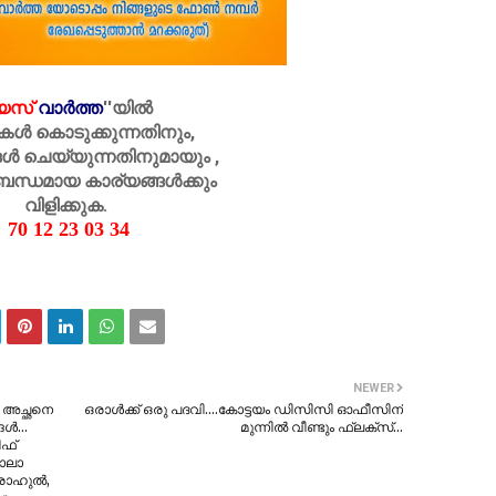
െസ്
വാർത്ത
''
യിൽ
കൾ കൊടുക്കുന്നതിനും,
ൾ ചെയ്യുന്നതിനുമായും ,
ബന്ധമായ കാര്യങ്ങൾക്കും
വിളിക്കുക.
70 12 23 03 34
NEWER
്ട അച്ഛനെ
ഒരാൾക്ക് ഒരു പദവി....കോട്ടയം ഡിസിസി ഓഫീസിന്
്‍...
മുന്നിൽ വീണ്ടും ഫ്ലക്സ്…
ീഫ്
പാലാ
ാഹുല്‍,