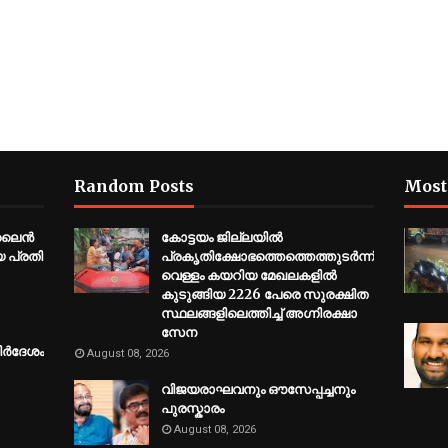
Random Posts
Most
ൺലൈൻ
​കോട്ടയം ജില്ലയില്‍
ിയ പ്രതി
പ്രകൃതിക്ഷോഭത്തെത്തെത്തുടര്‍ന്ന്
വെള്ളം കയറിയ മേഖലകളില്‍
കുടുങ്ങിയ 2226 പേരെ സുരക്ഷിത
സ്ഥലങ്ങളിലെത്തിച്ച് അഗ്നിരക്ഷാ
സേന
ർദേശം
August 08, 2026
വിജയരാഘവനും ഔസേപ്പച്ചനും
പുരസ്കാരം
August 08, 2026