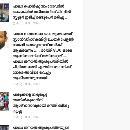
പാലാ പൊൻകുന്നം റോഡിൽ
പൈകയിൽ തടിലോറിക്ക് പിന്നിൽ
സ്കൂട്ടർ ഇടിച്ച് രണ്ടുപേർ മരിച്ചു ...
August 03, 2026
പാലാ നഗരസഭാ പൊതുമരാമത്ത്
സ്റ്റാൻഡിംഗ് കമ്മിറ്റി ചെയർ പേഴ്സൺ
ടോണി തൈപ്പറമ്പന് നേർക്ക്
ആക്രമണം ..... രാത്രി 8.30 ഓടെ
ആണ് ടോണിക്ക് അടിയേറ്റത് ....
പാലാ ജനറൽ ആശുപത്രിയിൽ
ചികിത്സ തേടി എത്തിയ ടോണിക്ക്
നേരെ അവിടെ വെച്ചും
ആക്രമണമുണ്ടായി ....
August 02, 2026
പശുക്കളെ നഷ്ടപ്പെട്ട
അനിൽകുമാറിന്
ആശ്വാസവുമായി മന്ത്രി ബിന്ദു
കൃഷ്ണ
August 03, 2026
പാലാ ജനറൽ ആശുപത്രിയുടെ