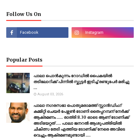
Follow Us On
Popular Posts
പാലാ പൊൻകുന്നം റോഡിൽ പൈകയിൽ
തടിലോറിക്ക് പിന്നിൽ സ്കൂട്ടർ ഇടിച്ച് രണ്ടുപേർ മരിച്ചു
...
August 03, 2026
പാലാ നഗരസഭാ പൊതുമരാമത്ത് സ്റ്റാൻഡിംഗ്
കമ്മിറ്റി ചെയർ പേഴ്സൺ ടോണി തൈപ്പറമ്പന് നേർക്ക്
ആക്രമണം ..... രാത്രി 8.30 ഓടെ ആണ് ടോണിക്ക്
അടിയേറ്റത് .... പാലാ ജനറൽ ആശുപത്രിയിൽ
ചികിത്സ തേടി എത്തിയ ടോണിക്ക് നേരെ അവിടെ
വെച്ചും ആക്രമണമുണ്ടായി ....