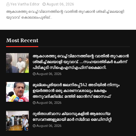
Yes Vartha Editor
August 06, 2026
ആകാശത്തു വെച്ച് വിമാനത്തിന്റെ വാതില്‍ തുറക്കാന്‍ ശ്രമിച്ച് മലയാളി
യുവാവ്. കൊലാലംപൂരില്…
Most Recent
ആകാശത്തു വെച്ച് വിമാനത്തിന്റെ വാതില്‍ തുറക്കാന്‍
ശ്രമിച്ച് മലയാളി യുവാവ്. ...സഹയാത്രികര്‍ ചേര്‍ന്ന്
പിടികൂടി സിഐഎസ്എഫിന് കൈമാറി.
August 06, 2026
മുല്ലപ്പെരിയാര്‍ ജലനിരപ്പ് 142 അടിയില്‍ നിന്നും
ഉയര്‍ത്താന്‍ ഒരു കാരണവശാലും കേരളം
അനുവദിക്കില്ല: മന്ത്രി മോന്‍സ് ജോസഫ്
August 06, 2026
ദുരിതാശ്വാസ ക്യാമ്പുകളിൽ ആരോഗ്യ
സേവനങ്ങളുമായി മാർ സ്ലീവാ മെഡിസിറ്റി
August 06, 2026