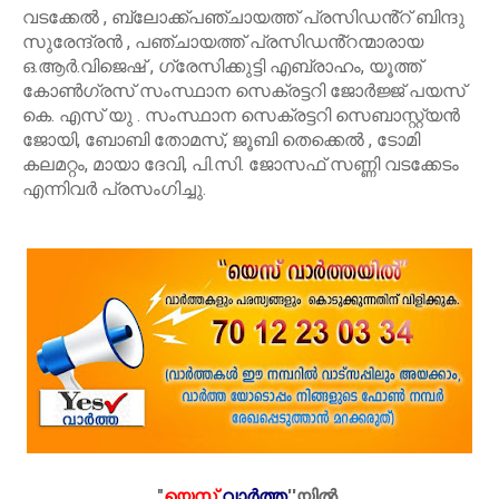
വടക്കേൽ , ബ്ലോക്ക്പഞ്ചായത്ത് പ്രസിഡൻ്റ് ബിന്ദു
സുരേന്ദ്രൻ , പഞ്ചായത്ത് പ്രസിഡൻ്റന്മാരായ
ഒ.ആർ.വിജെഷ് , ഗ്രേസിക്കുട്ടി എബ്രാഹം, യൂത്ത്
കോൺഗ്രസ് സംസ്ഥാന സെക്രട്ടറി ജോർജ്ജ് പയസ്
കെ. എസ് യു . സംസ്ഥാന സെക്രട്ടറി സെബാസ്റ്റ്യൻ
ജോയി, ബോബി തോമസ്, ജൂബി തെക്കെൽ , ടോമി
കലമറ്റം, മായാ ദേവി, പി.സി. ജോസഫ് സണ്ണി വടക്കേടം
എന്നിവർ പ്രസംഗിച്ചു.
"
യെസ്
വാർത്ത
''
യിൽ