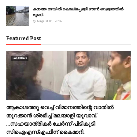
കനത്ത മഴയില്‍ കൊല്ലപ്പള്ളി ടൗണ്‍ വെള്ളത്തില്‍
മുങ്ങി.
August 01, 2026
Featured Post
PALAKKAD
ആകാശത്തു വെച്ച് വിമാനത്തിന്റെ വാതില്‍
തുറക്കാന്‍ ശ്രമിച്ച് മലയാളി യുവാവ്.
...സഹയാത്രികര്‍ ചേര്‍ന്ന് പിടികൂടി
സിഐഎസ്എഫിന് കൈമാറി.