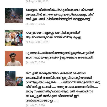
August 02, 2026
കോട്ടയം ജില്ലയില്‍ പ്രകൃതിക്ഷോഭം: കിഴക്കന്‍
മേഖലയില്‍ കനത്ത മഴയും ഉരുള്‍പൊട്ടലും; വീട്
ഒലിച്ചുപോയി, വിവിധയിടങ്ങളില്‍ വെള്ളക്കെട്ട്
July 31, 2026
പശുക്കളെ നഷ്ടപ്പെട്ട അനിൽകുമാറിന്
ആശ്വാസവുമായി മന്ത്രി ബിന്ദു കൃഷ്ണ
August 03, 2026
പൂഞ്ഞാര്‍ പയ്യാനിത്തോട്ടത്ത് ഉരുള്‍പൊട്ടലില്‍
കാണാതായ യുവാവിന്റെ മൃതദേഹം കണ്ടെത്തി
July 31, 2026
മീനച്ചിൽ താലൂക്കിൻ്റെ കിഴക്കൻ മലയോര
മേഖലയിൽ അഞ്ചിടത്ത് ഉരുൾ പൊട്ടിയതായി
റവന്യൂ അധികൃതർ .... പയ്യാനിത്തോട്ടത്തിൽ ഒരു
വീട് ഒലിച്ചു പോയി .... രണ്ടു പേരെ കാണാനില്ല ....
ഇതു സംബന്ധിച്ച് പാലാ ആർ. ഡി. ഒ ഷാഹിനാ
രാമകൃഷ്ണൻ നൽകുന്ന വിവരങ്ങൾ ഈ
വാർത്തയോടൊപ്പം .....
July 31, 2026