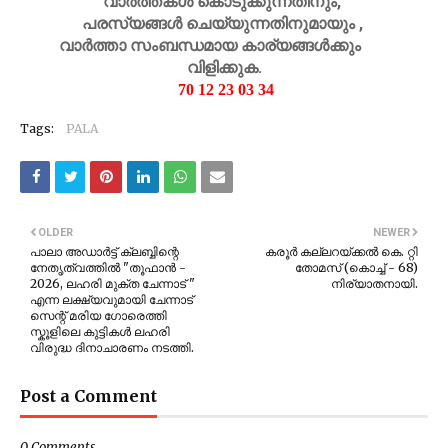
വാർത്തകൾ കൊടുക്കുന്നതിനും,
പരസ്യങ്ങൾ ചെയ്യുന്നതിനുമായും ,
വാർത്താ സംബന്ധമായ കാര്യങ്ങൾക്കും
വിളിക്കുക.
70 12 23 03 34
Tags:
PALA
OLDER
NEWER
പാലാ അഡാർട്ട് ക്ലബ്ബിന്റെ
കരൂർ കല്ലറയ്ക്കൽ കെ. റ്റി
നേതൃത്വത്തിൽ "തൂഫാൻ -
തോമസ് (കൊച്ച് - 68)
2026, ലഹരി മുക്ത ചേന്നാട് "
നിര്യാതനായി.
എന്ന ലക്ഷ്യവുമായി ചേന്നാട്
സെന്റ് മരിയ ഗോരെത്തി
സ്കൂളിലെ കുട്ടികൾ ലഹരി
വിരുദ്ധ ദിനാചാരണം നടത്തി.
Post a Comment
0 Comments