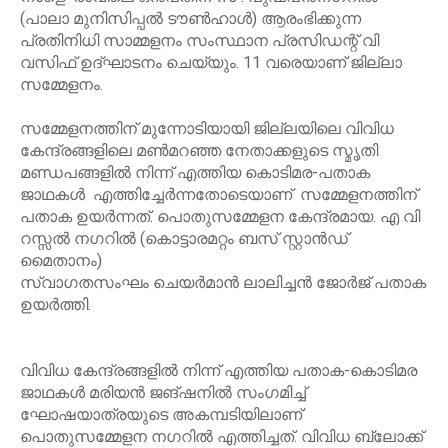
(പാലാ മുനിസിപ്പൽ ടൗൺഹാൾ) ആരംഭിക്കുന്ന
പ്രതിനിധി സാമ്മളനം സംസ്ഥാന പ്രസിഡന്റ് വി
വസിഫ് ഉദ്ഘാടനം ചെയ്യും. 11 വരെയാണ് ജില്ലാ
സമ്മേളനം.
സമ്മേളനത്തിന് മുന്നോടിയായി ജില്ലയിലെ വിവിധ
കേന്ദ്രങ്ങളിലെ മൺമറഞ്ഞ നേതാക്കളുടെ സ്മൃതി
മണ്ഡപങ്ങളിൽ നിന്ന് എത്തിയ കൊടിമര-പതാക
ജാഥകൾ എത്തിച്ചേർന്നതോടെയാണ് സമ്മേളനത്തിന്
പതാക ഉയർന്നത്. പൊതുസമ്മേളന കേന്ദ്രമായ. എ വി
റസ്സൽ നഗറിൽ (കൊട്ടാരമറ്റം ബസ് സ്റ്റാൻഡ്
മൈതാനം)
സ്വാഗതസംഘം ചെയർമാൻ ലാലിച്ചൻ ജോർജ്‌ പതാക
ഉയർത്തി.
വിവിധ കേന്ദ്രങ്ങളിൽ നിന്ന് എത്തിയ പതാക-കൊടിമര
ജാഥകൾ മരിയൻ ജങ്ഷനിൽ സംഗമിച്ച്
ഘോഷയാത്രയുടെ അകമ്പടിയിലാണ്
പൊതുസമ്മേളന നഗറിൽ എത്തിച്ചത്. വിവിധ ബ്ലോക്ക്