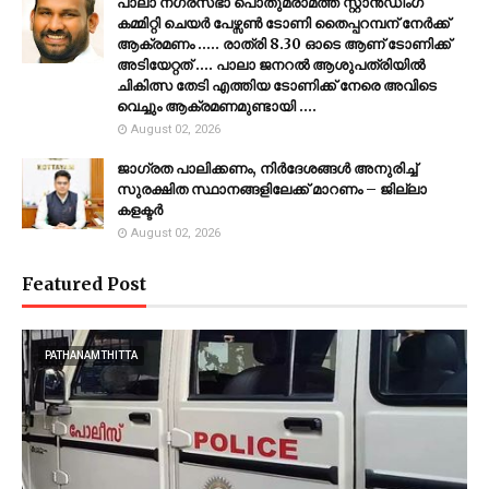
പാലാ നഗരസഭാ പൊതുമരാമത്ത് സ്റ്റാൻഡിംഗ്
കമ്മിറ്റി ചെയർ പേഴ്സൺ ടോണി തൈപ്പറമ്പന് നേർക്ക്
ആക്രമണം ..... രാത്രി 8.30 ഓടെ ആണ് ടോണിക്ക്
അടിയേറ്റത് .... പാലാ ജനറൽ ആശുപത്രിയിൽ
ചികിത്സ തേടി എത്തിയ ടോണിക്ക് നേരെ അവിടെ
വെച്ചും ആക്രമണമുണ്ടായി ....
August 02, 2026
ജാഗ്രത പാലിക്കണം, നിര്‍ദേശങ്ങള്‍ അനുരിച്ച്
സുരക്ഷിത സ്ഥാനങ്ങളിലേക്ക് മാറണം – ജില്ലാ
കളക്ടർ
August 02, 2026
Featured Post
PATHANAMTHITTA