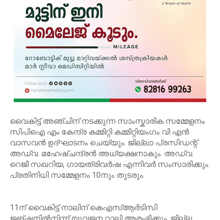
വൈകിട്ട് അഞ്ചിന് നടക്കുന്ന സാംസ്കാരിക സമ്മേളനം
സിപിഐ എം കേന്ദ്ര കമ്മിറ്റി കമ്മിറ്റിയംഗം വി എൻ
വാസവൻ ഉദ്ഘാടനം ചെയ്യും. ജില്ലാ പ്രസിഡന്റ്
അഡ്വ. മഹേഷ്ചന്ദ്രൻ അധ്യക്ഷനാകും. അഡ്വ.
റെജി സഖറിയ, ഗായത്രിവർഷ എന്നിവർ സംസാരിക്കും.
പ്രതിനിധി സമ്മേളനം 10നും തുടരും.
11ന് വൈകിട്ട് നാലിന് കെഎസ്ആർടിസി
ജങ്ഷനിൽനിന്ന് യുവജന റാലി ആരംഭിക്കും. ജില്ല