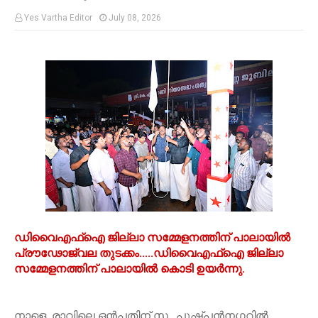
Yes Vartha Editor
July 08, 2026
ഡിവൈഎഫ്ഐ ജില്ലാ സമ്മേളനത്തിന് പാലായിൽ
പ്രൗഢോജ്വല തുടക്കം.....ഡിവൈഎഫ്‌ഐ ജില്ലാ
സമ്മേളനത്തിന് പാലായിൽ കൊടി ഉയർന്നു.
നാളെ രാവിലെ ഒൻപതിന് സ . പുഷ്പൻനഗറിൽ