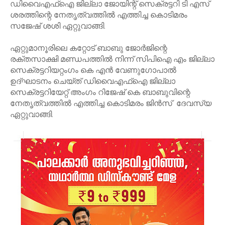
ഡിവൈഎഫ്ഐ ജില്ലാ ജോയിന്റ് സെക്രട്ടറി ടി എസ്
ശരത്തിന്റെ നേതൃത്വത്തിൽ എത്തിച്ച ​കൊടിമരം
സജേഷ് ശശി ഏറ്റുവാങ്ങി.
ഏറ്റുമാനൂരിലെ കറ്റോട് ബാബു ജോർജിന്റെ
രക്തസാക്ഷി മണ്ഡപത്തിൽ നിന്ന് സിപിഐ എം ജില്ലാ
സെക്രട്ടറിയറ്റംഗം കെ എൻ വേണുഗോപാൽ
ഉദ്ഘാടനം ചെയ്ത് ഡിവൈഎഫ്ഐ ജില്ലാ
സെക്രട്ടറിയേറ്റ് അംഗം റിജേഷ് കെ ബാബുവിന്റെ
നേതൃത്വത്തിൽ എത്തിച്ച കൊടിമരം ജിൻസ് ദേവസ്യ
ഏറ്റുവാങ്ങി.