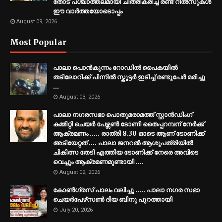
തോട് പശ്ചാത്തലമായി ചിത്രീകരിച്ച രണ്ട് റീൽസുകൾ
ഈ വാർത്തയോടൊപ്പം
August 09, 2026
Most Popular
പാലാ പൊൻകുന്നം റോഡിൽ പൈകയിൽ
തടിലോറിക്ക് പിന്നിൽ സ്കൂട്ടർ ഇടിച്ച് രണ്ടുപേർ മരിച്ചു
...
August 03, 2026
പാലാ നഗരസഭാ പൊതുമരാമത്ത് സ്റ്റാൻഡിംഗ്
കമ്മിറ്റി ചെയർ പേഴ്സൺ ടോണി തൈപ്പറമ്പന് നേർക്ക്
ആക്രമണം ..... രാത്രി 8.30 ഓടെ ആണ് ടോണിക്ക്
അടിയേറ്റത് .... പാലാ ജനറൽ ആശുപത്രിയിൽ
ചികിത്സ തേടി എത്തിയ ടോണിക്ക് നേരെ അവിടെ
വെച്ചും ആക്രമണമുണ്ടായി ....
August 02, 2026
കോൺഗ്രസ് പാലം വലിച്ചു ..... പാലാ നഗര സഭാ
ചെയർപേഴ്‌സൺ ദിയ ബിനു പുറത്തായി
July 20, 2026