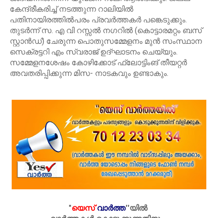
കേന്ദ്രീകരിച്ച് നടത്തുന്ന റാലിയിൽ
പതിനായിരത്തിൽപരം പ്രവർത്തകർ പങ്കെടുക്കും.
തുടർന്ന് സ. എ വി റസ്സൽ നഗറിൽ (കൊട്ടാരമറ്റം ബസ്
സ്റ്റാൻഡ്) ചേരുന്ന പൊതുസമ്മേളനം മുൻ സംസ്ഥാന
സെക്രട്ടറി എം സ്വരാജ് ഉദ്ഘാടനം ചെയ്യും.
സമ്മേളനശേഷം കോഴിക്കോട് ഫ്ലോട്ടിംങ് തീയറ്റർ
അവതരിപ്പിക്കുന്ന മിസ- നാടകവും ഉണ്ടാകും.
"
യെസ്
വാർത്ത
''
യിൽ