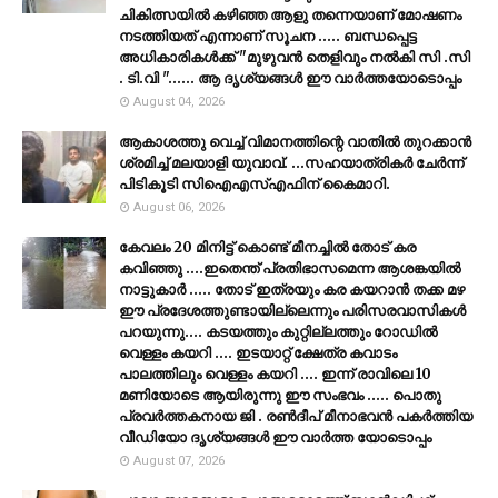
ചികിത്സയിൽ കഴിഞ്ഞ ആളു തന്നെയാണ് മോഷണം
നടത്തിയത് എന്നാണ് സൂചന ..... ബന്ധപ്പെട്ട
അധികാരികൾക്ക് "മുഴുവൻ തെളിവും നൽകി സി .സി
. ടി.വി "...... ആ ദൃശ്യങ്ങൾ ഈ വാർത്തയോടൊപ്പം
August 04, 2026
ആകാശത്തു വെച്ച് വിമാനത്തിന്റെ വാതില്‍ തുറക്കാന്‍
ശ്രമിച്ച് മലയാളി യുവാവ്. ...സഹയാത്രികര്‍ ചേര്‍ന്ന്
പിടികൂടി സിഐഎസ്എഫിന് കൈമാറി.
August 06, 2026
കേവലം 20 മിനിട്ട് കൊണ്ട് മീനച്ചിൽ തോട് കര
കവിഞ്ഞു ....ഇതെന്ത് പ്രതിഭാസമെന്ന ആശങ്കയിൽ
നാട്ടുകാർ ..... തോട് ഇത്രയും കര കയറാൻ തക്ക മഴ
ഈ പ്രദേശത്തുണ്ടായില്ലെന്നും പരിസരവാസികൾ
പറയുന്നു.... കടയത്തും കുറ്റില്ലത്തും റോഡിൽ
വെള്ളം കയറി .... ഇടയാറ്റ് ക്ഷേത്ര കവാടം
പാലത്തിലും വെള്ളം കയറി .... ഇന്ന് രാവിലെ 10
മണിയോടെ ആയിരുന്നു ഈ സംഭവം ..... പൊതു
പ്രവർത്തകനായ ജി . രൺദീപ് മീനാഭവൻ പകർത്തിയ
വീഡിയോ ദൃശ്യങ്ങൾ ഈ വാർത്ത യോടൊപ്പം
August 07, 2026