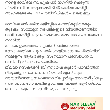
നാളെ രാവിലെ സ. പുഷ്പൻ നഗറിൽ ചെരുന്ന
പ്രതിനിധി സമ്മേളനത്തിൽ 43 ജില്ലാ കമ്മിറ്റി
അംഗങ്ങളടക്കം 347 പ്രതിനിധികൾ പങ്കെടുക്കും.
രാവിലെ ഒൻപതിന് രജിസ്ട്രേഷനാട് കൂടിയാകും
തുടക്കം. സമ്മേളന നടപടികളുടെ നിയന്ത്രണത്തിന്
വിവിധ കമ്മിറ്റികളെ തെരഞ്ഞെടുത്ത ശേഷം സമ്മേളന
നഗറിൽ
പതാക ഉയർത്തും. തുടർന്ന് രക്തസാക്ഷി
മണ്ഡപത്തിലെ പുഷ്പാർച്ചനയ്ക്ക് ശേഷം പ്രതിനിധി
സമ്മളനം ആരംഭിക്കും. സംസ്ഥാന പ്രസിഡന്റ് വി
വസീഫ് ഉദ്ഘാടനം ചെയ്യും.
ജില്ലാ സെക്രട്ടറി ബി സുരേഷ് കുമാർ പ്രവർത്തന
റിപ്പോർട്ടും സംസ്ഥാന ട്രഷറർ എസ് ആർ
അരുൺബാബു സംഘടനാ റിപ്പോർട്ടും അവതരിപ്പിക്കും.
സംസ്ഥാന ഭാരവാഹികളായ എം ഷാജർ, ആർ ശ്യാമ,
ഡോ. ഷിജുഖാൻ എന്നിവരും പങ്കെടുക്കും.