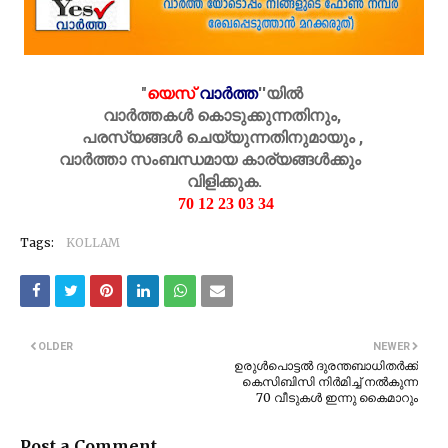
"
യെസ്
വാർത്ത
''
യിൽ
വാർത്തകൾ കൊടുക്കുന്നതിനും,
പരസ്യങ്ങൾ ചെയ്യുന്നതിനുമായും ,
വാർത്താ സംബന്ധമായ കാര്യങ്ങൾക്കും
വിളിക്കുക.
70 12 23 03 34
Tags:
KOLLAM
OLDER
NEWER
ഉരുൾപൊട്ടൽ ദുരന്തബാധിതർക്ക്
കെസിബിസി നിർമിച്ച് നൽകുന്ന
70 വീടുകൾ ഇന്നു കൈമാറും
Post a Comment