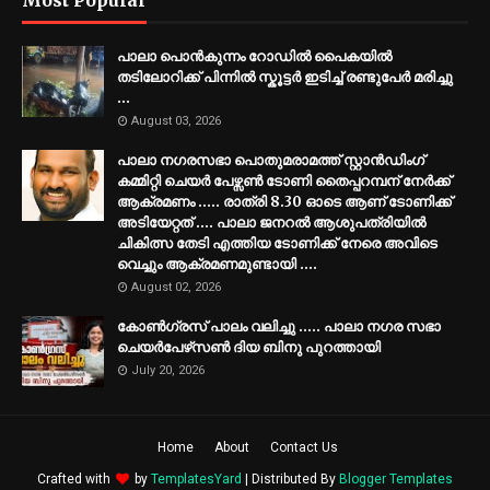
Most Popular
പാലാ പൊൻകുന്നം റോഡിൽ പൈകയിൽ
തടിലോറിക്ക് പിന്നിൽ സ്കൂട്ടർ ഇടിച്ച് രണ്ടുപേർ മരിച്ചു
...
August 03, 2026
പാലാ നഗരസഭാ പൊതുമരാമത്ത് സ്റ്റാൻഡിംഗ്
കമ്മിറ്റി ചെയർ പേഴ്സൺ ടോണി തൈപ്പറമ്പന് നേർക്ക്
ആക്രമണം ..... രാത്രി 8.30 ഓടെ ആണ് ടോണിക്ക്
അടിയേറ്റത് .... പാലാ ജനറൽ ആശുപത്രിയിൽ
ചികിത്സ തേടി എത്തിയ ടോണിക്ക് നേരെ അവിടെ
വെച്ചും ആക്രമണമുണ്ടായി ....
August 02, 2026
കോൺഗ്രസ് പാലം വലിച്ചു ..... പാലാ നഗര സഭാ
ചെയർപേഴ്‌സൺ ദിയ ബിനു പുറത്തായി
July 20, 2026
Home
About
Contact Us
Crafted with
by
TemplatesYard
| Distributed By
Blogger Templates