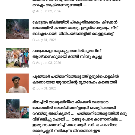
വെച്ചും ആക്രമണമുണ്ടായി ....
August 02, 2026
കോട്ടയം ജില്ലയില്‍ പ്രകൃതിക്ഷോഭം: കിഴക്കന്‍
മേഖലയില്‍ കനത്ത മഴയും ഉരുള്‍പൊട്ടലും; വീട്
ഒലിച്ചുപോയി, വിവിധയിടങ്ങളില്‍ വെള്ളക്കെട്ട്
July 31, 2026
പശുക്കളെ നഷ്ടപ്പെട്ട അനിൽകുമാറിന്
ആശ്വാസവുമായി മന്ത്രി ബിന്ദു കൃഷ്ണ
August 03, 2026
പൂഞ്ഞാര്‍ പയ്യാനിത്തോട്ടത്ത് ഉരുള്‍പൊട്ടലില്‍
കാണാതായ യുവാവിന്റെ മൃതദേഹം കണ്ടെത്തി
July 31, 2026
മീനച്ചിൽ താലൂക്കിൻ്റെ കിഴക്കൻ മലയോര
മേഖലയിൽ അഞ്ചിടത്ത് ഉരുൾ പൊട്ടിയതായി
റവന്യൂ അധികൃതർ .... പയ്യാനിത്തോട്ടത്തിൽ ഒരു
വീട് ഒലിച്ചു പോയി .... രണ്ടു പേരെ കാണാനില്ല ....
ഇതു സംബന്ധിച്ച് പാലാ ആർ. ഡി. ഒ ഷാഹിനാ
രാമകൃഷ്ണൻ നൽകുന്ന വിവരങ്ങൾ ഈ