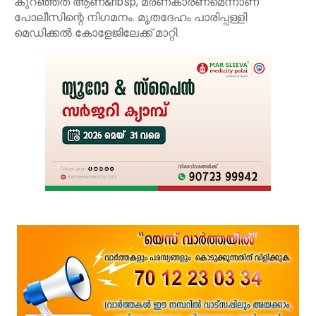
കുറഞ്ഞത് ആണ്&nbsp; മരണകാരണമെന്നാണ്
പോലീസിന്റെ നിഗമനം. മൃതദേഹം പാരിപ്പള്ളി
മെഡിക്കൽ കോളേജിലേക്ക് മാറ്റി.