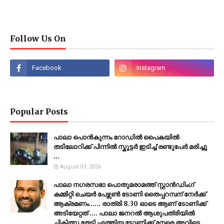
Follow Us On
Popular Posts
പാലാ പൊൻകുന്നം റോഡിൽ പൈകയിൽ
തടിലോറിക്ക് പിന്നിൽ സ്കൂട്ടർ ഇടിച്ച് രണ്ടുപേർ മരിച്ചു
...
August 03, 2026
പാലാ നഗരസഭാ പൊതുമരാമത്ത് സ്റ്റാൻഡിംഗ്
കമ്മിറ്റി ചെയർ പേഴ്സൺ ടോണി തൈപ്പറമ്പന് നേർക്ക്
ആക്രമണം ..... രാത്രി 8.30 ഓടെ ആണ് ടോണിക്ക്
അടിയേറ്റത് .... പാലാ ജനറൽ ആശുപത്രിയിൽ
ചികിത്സ തേടി എത്തിയ ടോണിക്ക് നേരെ അവിടെ