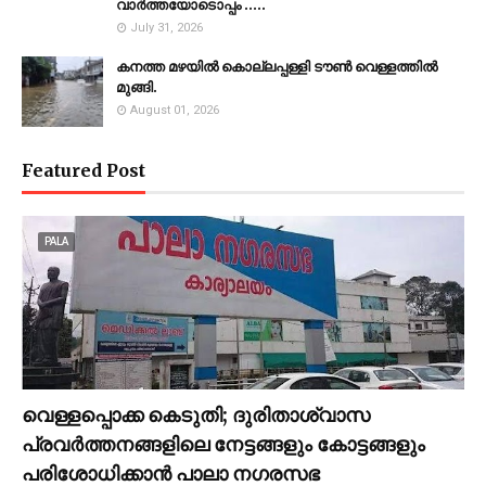
വാർത്തയോടൊപ്പം .....
July 31, 2026
കനത്ത മഴയില്‍ കൊല്ലപ്പള്ളി ടൗണ്‍ വെള്ളത്തില്‍
മുങ്ങി.
August 01, 2026
Featured Post
PALA
വെള്ളപ്പൊക്ക കെടുതി; ദുരിതാശ്വാസ
പ്രവര്‍ത്തനങ്ങളിലെ നേട്ടങ്ങളും കോട്ടങ്ങളും
പരിശോധിക്കാന്‍ പാലാ നഗരസഭ