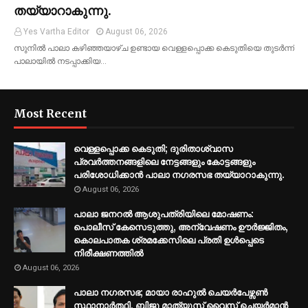
തയ്യാറാകുന്നു.
Yes Vartha Editor
August 06, 2026
സുനില്‍ പാലാ കഴിഞ്ഞയാഴ്ച ഉണ്ടായ വെള്ളപ്പൊക്ക കെടുതിയെ തുടര്‍ന്ന്
പാലായില്‍ നടപ്പാക്കിയ…
Most Recent
വെള്ളപ്പൊക്ക കെടുതി; ദുരിതാശ്വാസ
പ്രവര്‍ത്തനങ്ങളിലെ നേട്ടങ്ങളും കോട്ടങ്ങളും
പരിശോധിക്കാന്‍ പാലാ നഗരസഭ തയ്യാറാകുന്നു.
August 06, 2026
പാലാ ജനറല്‍ ആശുപത്രിയിലെ മോഷണം:
പൊലീസ് കേസെടുത്തു, അന്വേഷണം ഊര്‍ജ്ജിതം,
കൊലപാതക ശ്രമക്കേസിലെ പ്രതി ഉള്‍പ്പെടെ
നിരീക്ഷണത്തില്‍
August 06, 2026
പാലാ നഗരസഭ; മായാ രാഹുല്‍ ചെയര്‍പേഴ്സണ്‍
സ്ഥാനാര്‍ത്ഥി, ബിജു മാത്യൂസ് വൈസ് ചെയര്‍മാന്‍