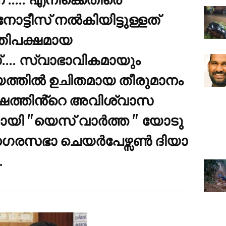
ട്ടീസ് നൽകിയിട്ടുള്ളത്
ിപക്ഷമായ
... സ്വാഭാവികമായും
യത്തിൽ ഉചിതമായ തീരുമാനം
പക്ഷത്തിൻ്റെ അവിശ്വാസ
ായി "യെസ് വാർത്ത " യോടു
ാ നഗരസഭാ ചെയർപേഴ്സൺ ദിയാ
.