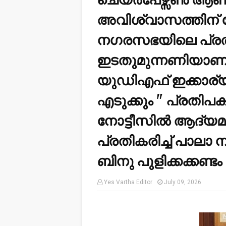
അവിശ്വാസത്തിന് നോ
നഗരസഭയിലെ പ്രത
ഇടതുമുന്നണിയാണ്.
യുഡിഎഫ് ഇക്കാര്
എടുക്കും " പ്രതി
നോട്ടീസിൽ ആദ്യമ
പ്രതികരിച്ച് പാല
ബിനു പുളിക്കക്കണ്ടം 
Yes Vartha Editor
July 09, 2026