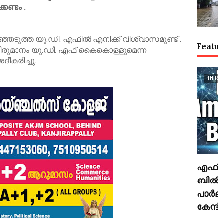
കണ്ടം .
ടുത്ത യു.ഡി. എഫിൽ എനിക്ക് വിശ്വാസമുണ്ട് .
Featu
രുമാനം യു.ഡി. എഫ് കൈകൊള്ളുമെന്ന
ദീകരിച്ചു.
THI
എഫ്.
ബിൽ
പാർ
കേന്