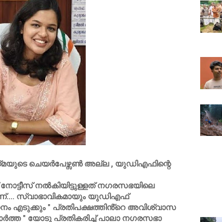
ായ്മയുടെ ചെയർപേഴ്സൺ അല്ല , യുഡിഎഫിന്റെ
നോട്ടീസ് നൽകിയിട്ടുള്ളത് നഗരസഭയിലെ
്.... സ്വാഭാവികമായും യുഡിഎഫ്
നം എടുക്കും " പ്രതിപക്ഷത്തിൻ്റെ അവിശ്വാസ
ർത്ത " യോടു പ്രതികരിച്ച് പാലാ നഗരസഭാ