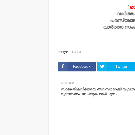
"
യ
വാർത്ത
പരസ്യങ്ങ
വാർത്താ സം
Tags:
PALA
Facebook
Twitter
OLDER
സാങ്കേതികവിദ്യയെ അവസരമാക്കി യുവത
മുന്നേറണം: അച്യുത്ശങ്കർ എസ്.