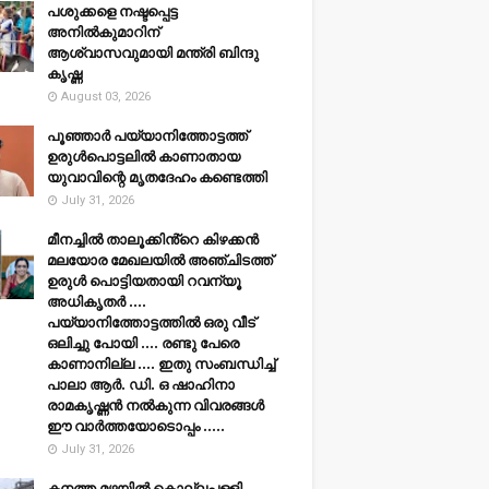
പശുക്കളെ നഷ്ടപ്പെട്ട
അനിൽകുമാറിന്
ആശ്വാസവുമായി മന്ത്രി ബിന്ദു
കൃഷ്ണ
August 03, 2026
പൂഞ്ഞാര്‍ പയ്യാനിത്തോട്ടത്ത്
ഉരുള്‍പൊട്ടലില്‍ കാണാതായ
യുവാവിന്റെ മൃതദേഹം കണ്ടെത്തി
July 31, 2026
മീനച്ചിൽ താലൂക്കിൻ്റെ കിഴക്കൻ
മലയോര മേഖലയിൽ അഞ്ചിടത്ത്
ഉരുൾ പൊട്ടിയതായി റവന്യൂ
അധികൃതർ ....
പയ്യാനിത്തോട്ടത്തിൽ ഒരു വീട്
ഒലിച്ചു പോയി .... രണ്ടു പേരെ
കാണാനില്ല .... ഇതു സംബന്ധിച്ച്
പാലാ ആർ. ഡി. ഒ ഷാഹിനാ
രാമകൃഷ്ണൻ നൽകുന്ന വിവരങ്ങൾ
ഈ വാർത്തയോടൊപ്പം .....
July 31, 2026
കനത്ത മഴയില്‍ കൊല്ലപ്പള്ളി