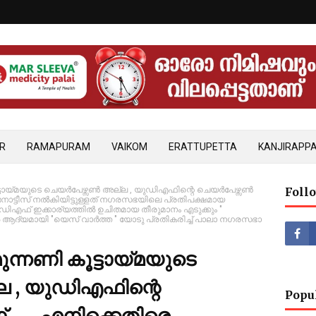
R
RAMAPURAM
VAIKOM
ERATTUPETTA
KANJIRAPPA
ട്ടായ്മയുടെ ചെയർപേഴ്സൺ അല്ല , യുഡിഎഫിന്റെ ചെയർപേഴ്സൺ
Foll
നോട്ടീസ് നൽകിയിട്ടുള്ളത് നഗരസഭയിലെ പ്രതിപക്ഷമായ
ഡിഎഫ് ഇക്കാര്യത്തിൽ ഉചിതമായ തീരുമാനം എടുക്കും "
 ആദ്യമായി "യെസ് വാർത്ത " യോടു പ്രതികരിച്ച് പാലാ നഗരസഭാ
ന്നണി കൂട്ടായ്മയുടെ
 , യുഡിഎഫിന്റെ
Popu
.... എനിക്കെതിരെ