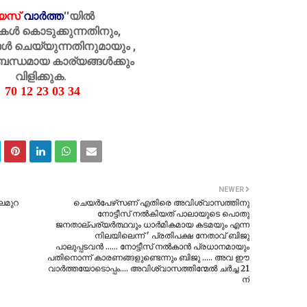
െസ്
വാർത്ത
''
യിൽ
കൾ കൊടുക്കുന്നതിനും,
ൾ ചെയ്യുന്നതിനുമായും ,
ബന്ധമായ കാര്യങ്ങൾക്കും
വിളിക്കുക.
70 12 23 03 34
NEWER
ലമുറ
ചെയർപേഴ്‌സണ് എതിരെ അവിശ്വാസത്തിനു
നോട്ടീസ് നൽകിയത് പാലായുടെ പൊതു
ജനതാല്പര്യർത്ഥവും ധാർമികമായ കടമയും എന്ന
നിലയിലെന്ന് ' പ്രതിപക്ഷ നേതാവ് ബിജു
പാലുപ്പടവൻ ...... നോട്ടീസ് നൽകാൻ പ്രധാനമായും
പതിനൊന്ന് കാരണങ്ങളുണ്ടെന്നും ബിജു ..... അവ ഈ
വാർത്തയോടൊപ്പം.... അവിശ്വാസത്തിന്മേൽ ചർച്ച 21
ന്