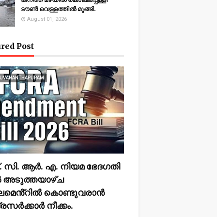
ടൗണ്‍ വെള്ളത്തില്‍ മുങ്ങി.
August 01, 2026
red Post
RUVANANTHAPURAM
 സി. ആർ. എ. നിയമ ഭേദഗതി
 അടുത്തയാഴ്ച
ലമെൻ്റിൽ കൊണ്ടുവരാൻ
ദ്രസർക്കാർ നീക്കം.