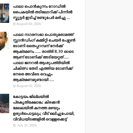
പാലാ പൊൻകുന്നം റോഡിൽ
പൈകയിൽ തടിലോറിക്ക് പിന്നിൽ
സ്കൂട്ടർ ഇടിച്ച് രണ്ടുപേർ മരിച്ചു ...
August 03, 2026
പാലാ നഗരസഭാ പൊതുമരാമത്ത്
സ്റ്റാൻഡിംഗ് കമ്മിറ്റി ചെയർ പേഴ്സൺ
ടോണി തൈപ്പറമ്പന് നേർക്ക്
ആക്രമണം ..... രാത്രി 8.30 ഓടെ
ആണ് ടോണിക്ക് അടിയേറ്റത് ....
പാലാ ജനറൽ ആശുപത്രിയിൽ
ചികിത്സ തേടി എത്തിയ ടോണിക്ക്
നേരെ അവിടെ വെച്ചും
ആക്രമണമുണ്ടായി ....
August 02, 2026
കോട്ടയം ജില്ലയില്‍
പ്രകൃതിക്ഷോഭം: കിഴക്കന്‍
മേഖലയില്‍ കനത്ത മഴയും
ഉരുള്‍പൊട്ടലും; വീട് ഒലിച്ചുപോയി,
വിവിധയിടങ്ങളില്‍ വെള്ളക്കെട്ട്
July 31, 2026