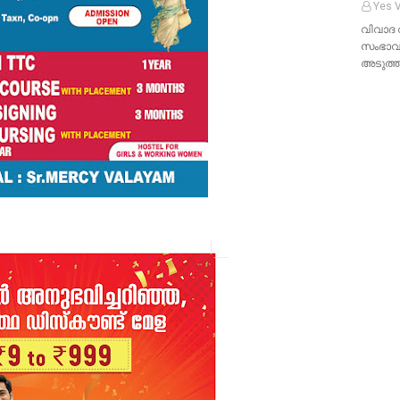
Yes V
വിവാദ 
സംഭാവ
അടുത്