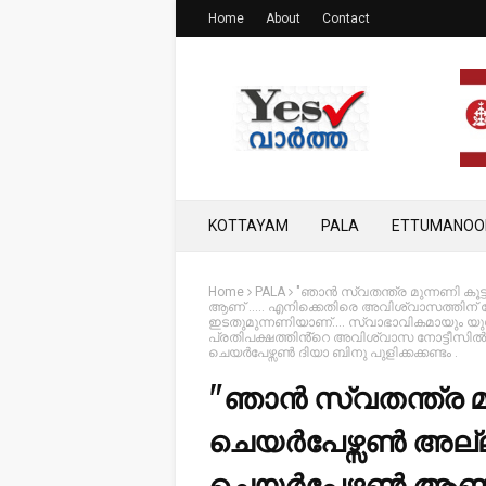
Home
About
Contact
KOTTAYAM
PALA
ETTUMANOO
Home
PALA
"ഞാൻ സ്വതന്ത്ര മുന്നണി കൂ
ആണ് ..... എനിക്കെതിരെ അവിശ്വാസത്തിന് 
ഇടതുമുന്നണിയാണ്.... സ്വാഭാവികമായും യു
പ്രതിപക്ഷത്തിൻ്റെ അവിശ്വാസ നോട്ടീസിൽ
ചെയർപേഴ്സൺ ദിയാ ബിനു പുളിക്കക്കണ്ടം .
"ഞാൻ സ്വതന്ത്ര മു
ചെയർപേഴ്സൺ അല്ല
ചെയർപേഴ്സൺ ആണ് .