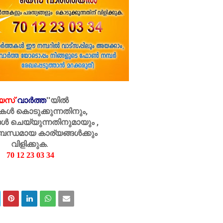
െസ്
വാർത്ത
''
യിൽ
കൾ കൊടുക്കുന്നതിനും,
ൾ ചെയ്യുന്നതിനുമായും ,
ബന്ധമായ കാര്യങ്ങൾക്കും
വിളിക്കുക.
70 12 23 03 34