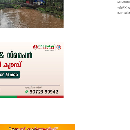
ഓണാഘോഷ
ഏഴാച്ച
ക്ഷേത്ര