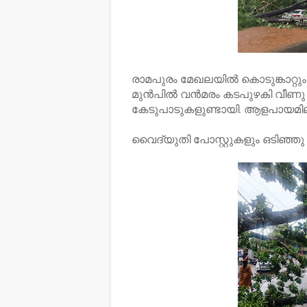
രാമപുരം മേഖലയിൽ കൊടുങ്കാറ്റും
മുൻപിൽ വൻമരം കടപുഴകി വീണു പെ
കേടുപാടുകളുണ്ടായി. ആളപായമില
വൈദ്യുതി പോസ്റ്റുകളും ഒടിഞ്ഞു വീ