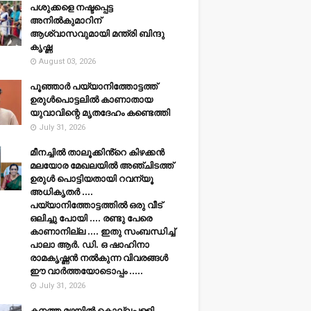
പശുക്കളെ നഷ്ടപ്പെട്ട
അനിൽകുമാറിന്
ആശ്വാസവുമായി മന്ത്രി ബിന്ദു
കൃഷ്ണ
August 03, 2026
പൂഞ്ഞാര്‍ പയ്യാനിത്തോട്ടത്ത്
ഉരുള്‍പൊട്ടലില്‍ കാണാതായ
യുവാവിന്റെ മൃതദേഹം കണ്ടെത്തി
July 31, 2026
മീനച്ചിൽ താലൂക്കിൻ്റെ കിഴക്കൻ
മലയോര മേഖലയിൽ അഞ്ചിടത്ത്
ഉരുൾ പൊട്ടിയതായി റവന്യൂ
അധികൃതർ ....
പയ്യാനിത്തോട്ടത്തിൽ ഒരു വീട്
ഒലിച്ചു പോയി .... രണ്ടു പേരെ
കാണാനില്ല .... ഇതു സംബന്ധിച്ച്
പാലാ ആർ. ഡി. ഒ ഷാഹിനാ
രാമകൃഷ്ണൻ നൽകുന്ന വിവരങ്ങൾ
ഈ വാർത്തയോടൊപ്പം .....
July 31, 2026
കനത്ത മഴയില്‍ കൊല്ലപ്പള്ളി