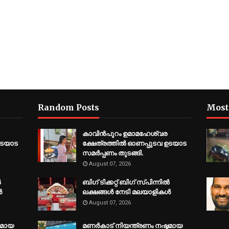
Random Posts
Most
കാവിന്‍പുറം ഉമാമഹേശ്വര
ഉടയാട
ക്ഷേത്രത്തില്‍ ഓണപ്പുടവ ഉടയാട
സമര്‍പ്പണം തുടങ്ങി.
August 07, 2026
‍
ബിഗ് ടിക്കറ്റ് ബിഗ് സ്പിന്നില്‍
‍
ലക്ഷങ്ങള്‍ നേടി മലയാളികള്‍
August 07, 2026
ടമായ
മണർകാട് നിയന്ത്രണം നഷ്ടമായ