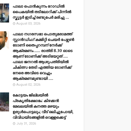
പാലാ പൊൻകുന്നം റോഡിൽ
പൈകയിൽ തടിലോറിക്ക് പിന്നിൽ
സ്കൂട്ടർ ഇടിച്ച് രണ്ടുപേർ മരിച്ചു ...
August 03, 2026
പാലാ നഗരസഭാ പൊതുമരാമത്ത്
സ്റ്റാൻഡിംഗ് കമ്മിറ്റി ചെയർ പേഴ്സൺ
ടോണി തൈപ്പറമ്പന് നേർക്ക്
ആക്രമണം ..... രാത്രി 8.30 ഓടെ
ആണ് ടോണിക്ക് അടിയേറ്റത് ....
പാലാ ജനറൽ ആശുപത്രിയിൽ
ചികിത്സ തേടി എത്തിയ ടോണിക്ക്
നേരെ അവിടെ വെച്ചും
ആക്രമണമുണ്ടായി ....
August 02, 2026
കോട്ടയം ജില്ലയില്‍
പ്രകൃതിക്ഷോഭം: കിഴക്കന്‍
മേഖലയില്‍ കനത്ത മഴയും
ഉരുള്‍പൊട്ടലും; വീട് ഒലിച്ചുപോയി,
വിവിധയിടങ്ങളില്‍ വെള്ളക്കെട്ട്
July 31, 2026