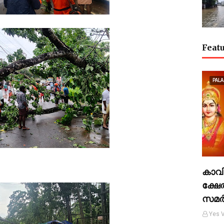
Featu
PALA
കാവി
ക്ഷേ
സമര്‍
Yes V