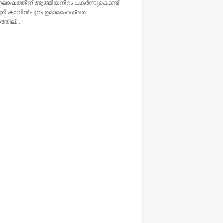
ത്തിന് ആത്മീയനിറം പകര്‍ന്നുകൊണ്ട്
േരി കാവിന്‍പുറം ഉമാമഹേശ്വര
ത്തില്…