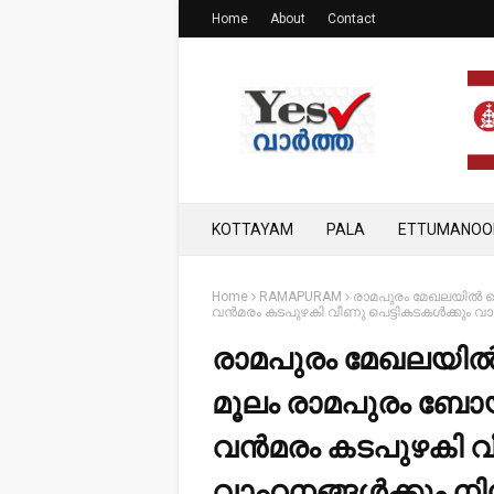
Home
About
Contact
KOTTAYAM
PALA
ETTUMANOO
Home
RAMAPURAM
രാമപുരം മേഖലയിൽ കൊട
വൻമരം കടപുഴകി വീണു പെട്ടികടകൾക്കും വാ
രാമപുരം മേഖലയിൽ ക
മൂലം രാമപുരം ബോയ
വൻമരം കടപുഴകി വീ
വാഹനങ്ങൾക്കും നിസ