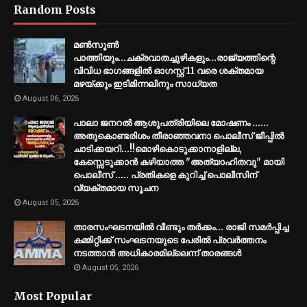
Random Posts
മണ്‍സൂണ്‍
പാത്തിയും...ചക്രവാതച്ചുഴികളും...രാജ്യത്തിന്റെ
വിവിധ ഭാഗങ്ങളില്‍ ഓഗസ്റ്റ് 11 വരെ ശക്തമായ
മഴയ്ക്കും ഇടിമിന്നലിനും സാധ്യത
August 06, 2026
പാലാ ജനറൽ ആശുപത്രിയിലെ മോഷണം ......
അതുകൊണ്ടരിശം തീരാഞ്ഞവനാ പൊലീസ് ജീപ്പില്‍
ചാടിക്കയറി...!!മൊഴികൊടുക്കാനാളില്ല,
കേസ്സെടുക്കാൻ കഴിയാത്ത "അത്യാഹിതവു" മായി
പൊലീസ് ..... പ്രതികളെ കുറിച്ച് പൊലീസിന്
വ്യക്തമായ സൂചന
August 05, 2026
താരസംഘടനയിൽ വീണ്ടും തർക്കം… രാജി സമര്‍പ്പിച്ച
കമ്മിറ്റിക്ക് സംഘടനയുടെ പേരില്‍ പ്രവര്‍ത്തനം
നടത്താന്‍ അധികാരമില്ലെന്ന് താരങ്ങൾ
August 05, 2026
Most Popular