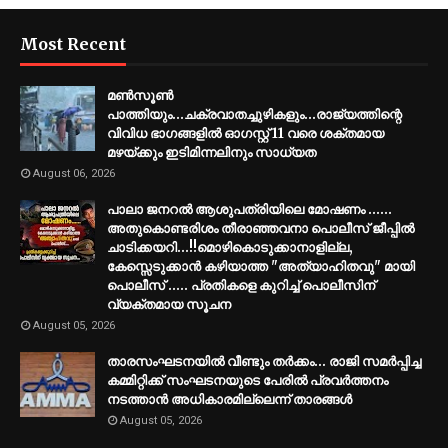
Most Recent
മണ്‍സൂണ്‍
പാത്തിയും...ചക്രവാതച്ചുഴികളും...രാജ്യത്തിന്റെ
വിവിധ ഭാഗങ്ങളില്‍ ഓഗസ്റ്റ് 11 വരെ ശക്തമായ
മഴയ്ക്കും ഇടിമിന്നലിനും സാധ്യത
August 06, 2026
പാലാ ജനറൽ ആശുപത്രിയിലെ മോഷണം ......
അതുകൊണ്ടരിശം തീരാഞ്ഞവനാ പൊലീസ് ജീപ്പില്‍
ചാടിക്കയറി...!!മൊഴികൊടുക്കാനാളില്ല,
കേസ്സെടുക്കാൻ കഴിയാത്ത "അത്യാഹിതവു" മായി
പൊലീസ് ..... പ്രതികളെ കുറിച്ച് പൊലീസിന്
വ്യക്തമായ സൂചന
August 05, 2026
താരസംഘടനയിൽ വീണ്ടും തർക്കം… രാജി സമര്‍പ്പിച്ച
കമ്മിറ്റിക്ക് സംഘടനയുടെ പേരില്‍ പ്രവര്‍ത്തനം
നടത്താന്‍ അധികാരമില്ലെന്ന് താരങ്ങൾ
August 05, 2026