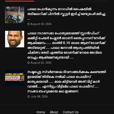
പാലാ പൊൻകുന്നം റോഡിൽ പൈകയിൽ
തടിലോറിക്ക് പിന്നിൽ സ്കൂട്ടർ ഇടിച്ച് രണ്ടുപേർ മരിച്ചു
...
August 03, 2026
പാലാ നഗരസഭാ പൊതുമരാമത്ത് സ്റ്റാൻഡിംഗ്
കമ്മിറ്റി ചെയർ പേഴ്സൺ ടോണി തൈപ്പറമ്പന് നേർക്ക്
ആക്രമണം ..... രാത്രി 8.30 ഓടെ ആണ് ടോണിക്ക്
അടിയേറ്റത് .... പാലാ ജനറൽ ആശുപത്രിയിൽ
ചികിത്സ തേടി എത്തിയ ടോണിക്ക് നേരെ അവിടെ
വെച്ചും ആക്രമണമുണ്ടായി ....
August 02, 2026
നഷ്ടപ്പെട്ട സ്വർണമാല ദിവസങ്ങൾക്കകം കണ്ടെത്തി
ഉടമയ്ക്ക് തിരികെ നൽകി പാലാ പൊലീസ്
മാതൃകയായി ..... മാല കിട്ടിയവർ അത് വിറ്റ് കാർ
വാങ്ങി.... എന്നിട്ടും വിട്ടില്ല പാലാ പൊലീസ് ....
സംഭവ ബഹുലമായ കഥ ഇങ്ങനെ
July 08, 2026
Home
About
Contact Us