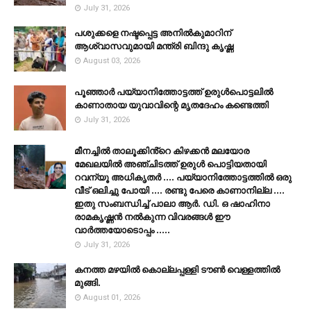
July 31, 2026
പശുക്കളെ നഷ്ടപ്പെട്ട അനിൽകുമാറിന്
ആശ്വാസവുമായി മന്ത്രി ബിന്ദു കൃഷ്ണ
August 03, 2026
പൂഞ്ഞാര്‍ പയ്യാനിത്തോട്ടത്ത് ഉരുള്‍പൊട്ടലില്‍
കാണാതായ യുവാവിന്റെ മൃതദേഹം കണ്ടെത്തി
July 31, 2026
മീനച്ചിൽ താലൂക്കിൻ്റെ കിഴക്കൻ മലയോര
മേഖലയിൽ അഞ്ചിടത്ത് ഉരുൾ പൊട്ടിയതായി
റവന്യൂ അധികൃതർ .... പയ്യാനിത്തോട്ടത്തിൽ ഒരു
വീട് ഒലിച്ചു പോയി .... രണ്ടു പേരെ കാണാനില്ല ....
ഇതു സംബന്ധിച്ച് പാലാ ആർ. ഡി. ഒ ഷാഹിനാ
രാമകൃഷ്ണൻ നൽകുന്ന വിവരങ്ങൾ ഈ
വാർത്തയോടൊപ്പം .....
July 31, 2026
കനത്ത മഴയില്‍ കൊല്ലപ്പള്ളി ടൗണ്‍ വെള്ളത്തില്‍
മുങ്ങി.
August 01, 2026