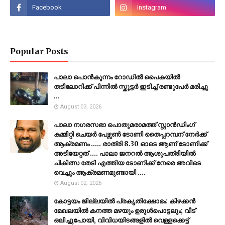
Popular Posts
പാലാ പൊൻകുന്നം റോഡിൽ പൈകയിൽ
തടിലോറിക്ക് പിന്നിൽ സ്കൂട്ടർ ഇടിച്ച് രണ്ടുപേർ മരിച്ചു
...
August 03, 2026
പാലാ നഗരസഭാ പൊതുമരാമത്ത് സ്റ്റാൻഡിംഗ്
കമ്മിറ്റി ചെയർ പേഴ്സൺ ടോണി തൈപ്പറമ്പന് നേർക്ക്
ആക്രമണം ..... രാത്രി 8.30 ഓടെ ആണ് ടോണിക്ക്
അടിയേറ്റത് .... പാലാ ജനറൽ ആശുപത്രിയിൽ
ചികിത്സ തേടി എത്തിയ ടോണിക്ക് നേരെ അവിടെ
വെച്ചും ആക്രമണമുണ്ടായി ....
August 02, 2026
കോട്ടയം ജില്ലയില്‍ പ്രകൃതിക്ഷോഭം: കിഴക്കന്‍
മേഖലയില്‍ കനത്ത മഴയും ഉരുള്‍പൊട്ടലും; വീട്
ഒലിച്ചുപോയി, വിവിധയിടങ്ങളില്‍ വെള്ളക്കെട്ട്