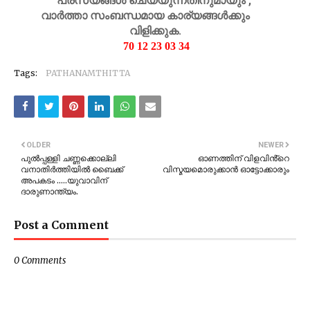
പരസ്യങ്ങൾ ചെയ്യുന്നതിനുമായും ,
വാർത്താ സംബന്ധമായ കാര്യങ്ങൾക്കും
വിളിക്കുക.
70 12 23 03 34
Tags:
PATHANAMTHITTA
OLDER
NEWER
പുല്‍പ്പള്ളി ചണ്ണക്കൊല്ലി
ഓണത്തിന് വിളവിൻ്റെ
വനാതിര്‍ത്തിയില്‍ ബൈക്ക്
വിസ്മയമൊരുക്കാൻ ഓട്ടോക്കാരും
അപകടം .....യുവാവിന്
ദാരുണാന്ത്യം.
Post a Comment
0 Comments